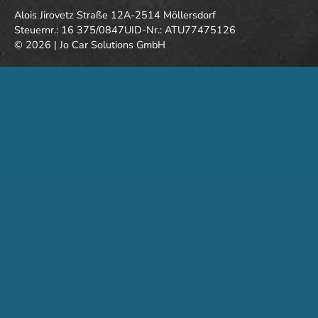
Alois Jirovetz Straße 12
A-2514 Möllersdorf
Steuernr.: 16 375/0847
UID-Nr.: ATU77475126
© 2026 | Jo Car Solutions GmbH